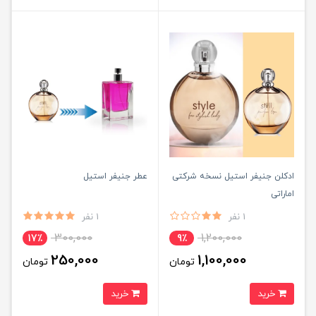
ادکلن جنیفر استیل نسخه شرکتی
عطر جنیفر استیل
اماراتی
1 نفر
1 نفر
300,000
1,200,000
17٪
9٪
250,000
1,100,000
تومان
تومان
خرید
خرید