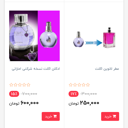
عطر لانوین اکلت
ادکلن اکلت نسخه شرکتی اماراتی
700,000
300,000
15٪
17٪
600,000
250,000
تومان
تومان
خرید
خرید