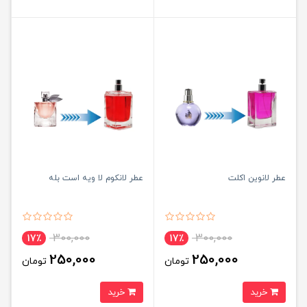
عطر لانوین اکلت
عطر لانکوم لا ویه است بله
300,000
300,000
17٪
17٪
250,000
250,000
تومان
تومان
خرید
خرید