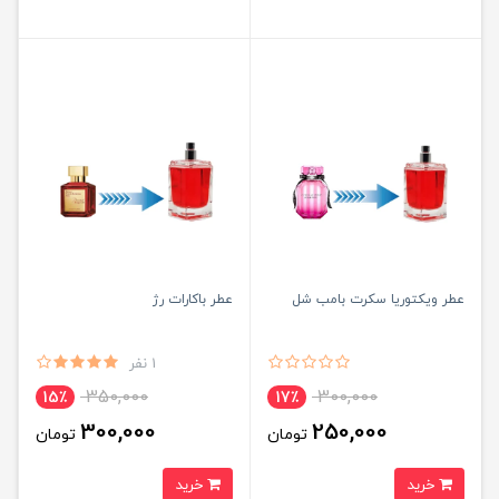
عطر ویکتوریا سکرت بامب شل
عطر باکارات رژ
1 نفر
350,000
300,000
15٪
17٪
300,000
250,000
تومان
تومان
خرید
خرید