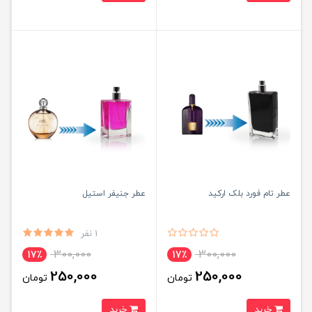
عطر تام فورد بلک ارکید
عطر جنیفر استیل
1 نفر
300,000
300,000
17٪
17٪
250,000
250,000
تومان
تومان
خرید
خرید