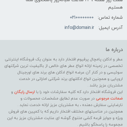
هفت روز هفته ، ۲۴ ساعت شبانه‌روز پاسخگوی شما
هستیم
شماره تماس:
02100000000
آدرس ایمیل:
info@domain.ir
درباره ما
عطر و ادکلن پامچال پرفیوم افتخار دارد به عنوان یک فروشگاه اینترنتی
تخصصی در زمینه ارائه انواع عطر های خالص از باکیفیت ترین شرکتهای
سوئیسی و در کنار آن عرضه انواع ادکلن های برند های اورجینال
اروپایی و همچنین انواع ادکلنهای برند شرکتی اماراتی در خدمت
مشتریان عزیز باشد .
این فروشگاه افتخار دارد که کلیه سفارشات خود را با
ارسال رایگان
و
ضمانت مرجوعی
در صورت عدم تطابق مشخصات محصولات و
نارضایتی سفارش دهنده ، به مشتریان عزیز ارائه خدمت نماید ‌.
همچنین در مناسبتهای مختلف افتخار داریم که با کمپین های فروش
ویژه و جوایز قرعه کشی متنوع گوشه ای عنایت مشتریان عزیز به این
مجموعه را پاسخگو باشیم .