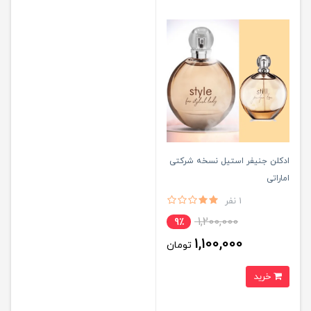
ادکلن جنیفر استیل نسخه شرکتی
اماراتی
1 نفر
1,200,000
9٪
1,100,000
تومان
خرید