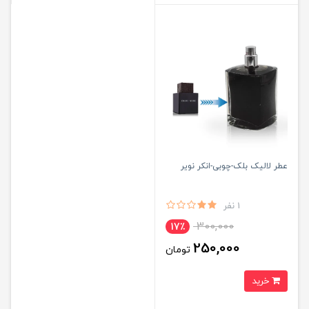
عطر لالیک بلک-چوبی-انکر نویر
1 نفر
300,000
17٪
250,000
تومان
خرید