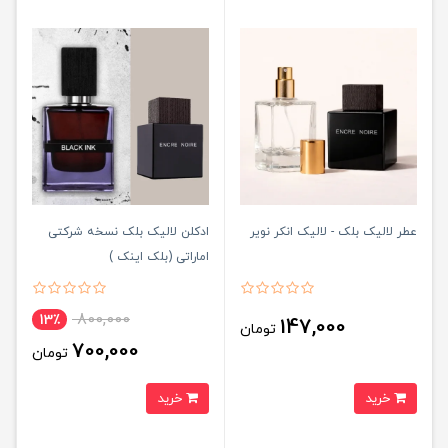
عطر لالیک بلک - لالیک انکر نویر
ادکلن لالیک بلک نسخه شرکتی
اماراتی (بلک اینک )
800,000
13٪
147,000
تومان
700,000
تومان
خرید
خرید