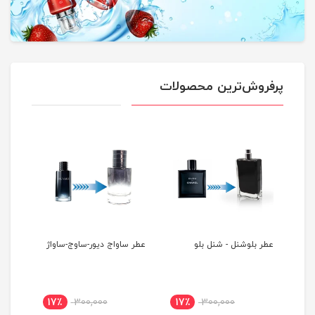
پرفروش‌ترین محصولات
عطر بلوشنل - شنل بلو
عطر ساواج دیور-ساوج-ساواژ
17٪
300,000
17٪
300,000
17