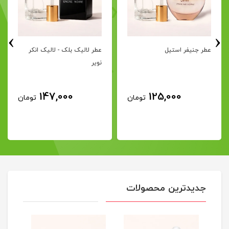
›
‹
عطر جنیفر استیل
عطر لالیک بلک - لالیک انکر
نویر
147,000
125,000
تومان
تومان
جدیدترین محصولات