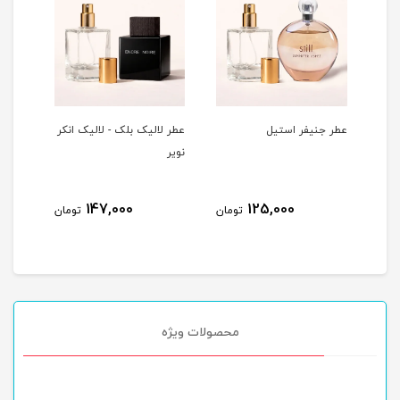
عطر جنیفر استیل
عطر لالیک بلک - لالیک انکر
ادکلن
نویر
اسکن
امارات
147,000
125,000
ومان
تومان
تومان
محصولات ویژه