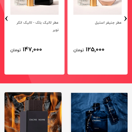
›
‹
عطر جنیفر استیل
عطر لالیک بلک - لالیک انکر
نویر
147,000
125,000
تومان
تومان