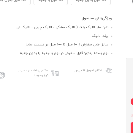
۵۰ میل بدون جعبه
۵۰ میل با جعبه
۱۰۰ میل بدون جعبه
ویژگی‌های محصول
نام: عطر لالیک بلک ( لالیک مشکی ، لالیک چوبی ، لالیک ان...
برند: لالیک
سایز: قابل سفارش از 10 میل تا 100 میل در قسمت سایز
نوع بسته بندی: قابل سفارش در نوع با جعبه یا بدون جعبه
امکان پرداخت در محل در
امکان تحویل اکسپرس
کرج و حومه
ن