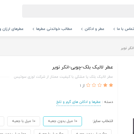
ماس با ما
عطر و ادکلن
مطالب خواندنی عطرها
عطرهای ارزان و
کر نویر
عطر لالیک بلک-چوبی-انکر نویر
عطر لالیک بلک یا مشکی با کیفیت ممتاز از شرکت لوزی سوئیس
از 1
دسته :
عطرها و ادکلن های گرم و تلخ
انتخاب سایز:
۱۰ میل بدون جعبه
۱۰ میل با جعبه