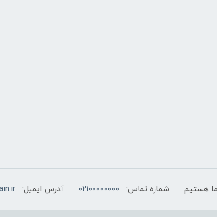
شماره تماس:
02100000000
آدرس ایمیل:
in.ir