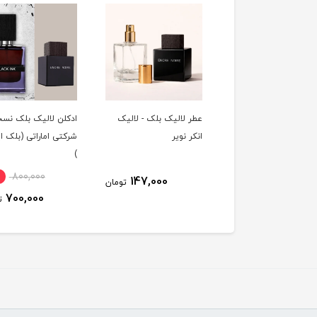
عطر لالیک بلک - لالیک
ادکلن لالیک بلک نس
انکر نویر
شرکتی اماراتی (بلک ا
)
٪
800,000
147,000
تومان
700,000
ت