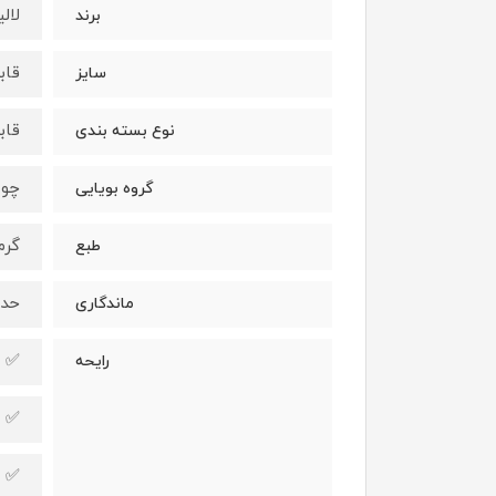
لال
برند
قابل سفا
سایز
قاب
نوع بسته بندی
چوب
گروه بویایی
گرم
طبع
حدا
ماندگاری
✅ ر
رایحه
✅ ر
✅ ر