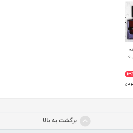
خه
ینک
13
ومان
برگشت به بالا