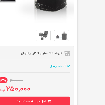
فروشنده: عطر و ادکلن پامچال
آماده ارسال
17%
300,000
250,000
توما
افزودن به سبدخرید