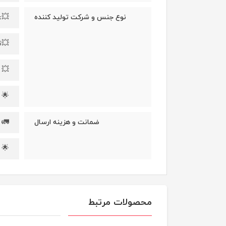
💥ع
نوع جنس و شرکت تولید کننده
💥تا ۹۰٪ مطابق اد
💥 
🌟 در ص
🚛 ا
ضمانت و هزینه ارسال
🌟 
محصولات مرتبط