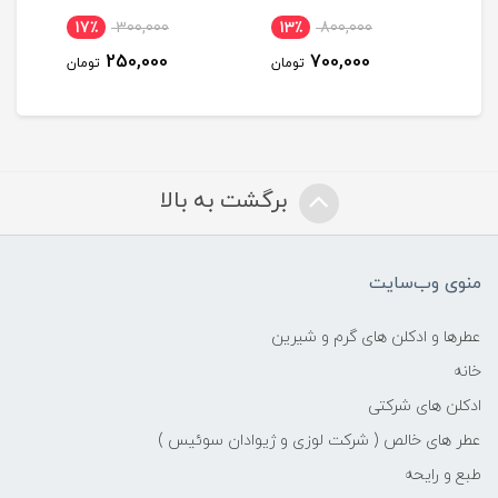
17٪
300,000
13٪
800,000
1
250,000
700,000
مان
تومان
تومان
برگشت به بالا
منوی وب‌سایت
عطرها و ادکلن های گرم و شیرین
خانه
ادکلن های شرکتی
عطر های خالص ( شرکت لوزی و ژیوادان سوئیس )
طبع و رایحه