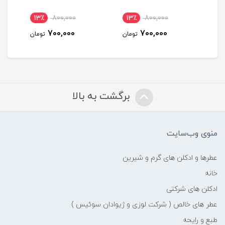
13٪
800,000
13٪
800,000
1
700,000
700,000
مان
تومان
تومان
برگشت به بالا
منوی وب‌سایت
عطرها و ادکلن های گرم و شیرین
خانه
ادکلن های شرکتی
عطر های خالص ( شرکت لوزی و ژیوادان سوئیس )
طبع و رایحه