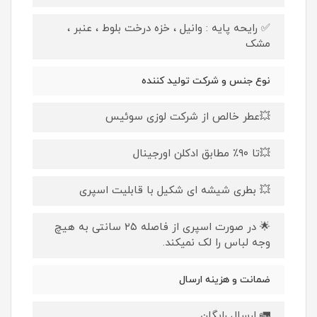
✅ رایحه پایه : وانیل ، خزه درخت بلوط ، عنبر ،
مشک
نوع جنس و شرکت تولید کننده
💥عطر خالص از شرکت لوزی سوئیس
💥تا ۹۰٪ مطابق ادکلن اورجینال
💥 بطری شیشه ای شکیل با قابلیت اسپری
🌟 در صورت اسپری از فاصله ۲۵ سانتی به هیچ
وجه لباس را لک نمیکند.
ضمانت و هزینه ارسال
🚛 ارسال رایگان