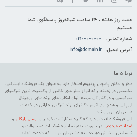
هفت روز هفته ، ۲۴ ساعت شبانه‌روز پاسخگوی شما
هستیم
شماره تماس:
02100000000
آدرس ایمیل:
info@domain.ir
درباره ما
عطر و ادکلن پامچال پرفیوم افتخار دارد به عنوان یک فروشگاه اینترنتی
تخصصی در زمینه ارائه انواع عطر های خالص از باکیفیت ترین شرکتهای
سوئیسی و در کنار آن عرضه انواع ادکلن های برند های اورجینال
اروپایی و همچنین انواع ادکلنهای برند شرکتی اماراتی در خدمت
مشتریان عزیز باشد .
این فروشگاه افتخار دارد که کلیه سفارشات خود را با
ارسال رایگان
و
ضمانت مرجوعی
در صورت عدم تطابق مشخصات محصولات و
نارضایتی سفارش دهنده ، به مشتریان عزیز ارائه خدمت نماید ‌.