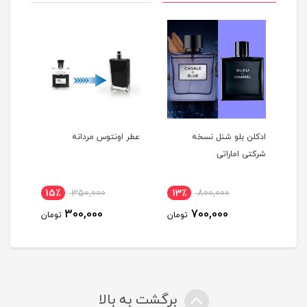
ه
ادکلن بلو شنل نسخه
عطر اونتوس مردانه
عطر 
شرکتی اماراتی
15٪
350,000
13٪
800,000
1
300,000
700,000
مان
تومان
تومان
برگشت به بالا